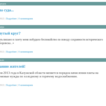
орядок
а суда...
2013 |
Подробнее
|
0 комменариев
мера
нутый круг?
ть письмо в газету меня побудило беспокойство по поводу сохранности исторического
Боровска...»
2013 |
Подробнее
|
0 комменариев
льно
анию жителей!
ня 2013 года в Калужской области меняется порядок начисления платы на
мовые нужды по холодному и горячему водоснабжению.
2013 |
Подробнее
|
0 комменариев
www.mygoodhome.ru/