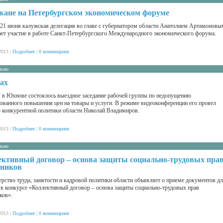
ане на Петербургском экономическом форуме
 21 июня калужская делегация во главе с губернатором области Анатолием Артамоновы
ет участие в работе Санкт-Петербургского Международного экономического форума.
2013 |
Подробнее
|
0 комменариев
льно
ах
 в Юхнове состоялось выездное заседание рабочей группы по недопущению
ованного повышения цен на товары и услуги. В режиме видеоконференции его провел
 конкурентной политики области Николай Владимиров.
2013 |
Подробнее
|
0 комменариев
льно
ктивный договор – основа защиты социально-трудовых пра
тников
рство труда, занятости и кадровой политики области объявляет о приеме документов д
 в конкурсе «Коллективный договор – основа защиты социально-трудовых прав
иков».
2013 |
Подробнее
|
0 комменариев