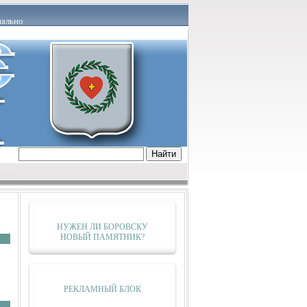
ально
тервью
Актуально
Постфактум
ем
О наболевшем
очёта
Награждения
Творчество
роисшествие
Строительство
Совещание
Трудоустройство
Благоустройство
Медицина
От первого лица
Флешмоб
НУЖЕН ЛИ БОРОВСКУ
ГИБДД информирует
Статистика
НОВЫЙ ПАМЯТНИК?
Архив
РЕКЛАМНЫЙ БЛОК