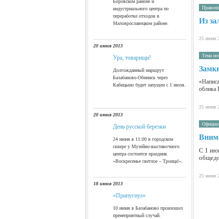
Боровском районе и
Правоп
индустриального центра по
переработке отходов в
Из зал
Малоярославецком районе.
25 июня 
20 июня 2013
Тема но
Ура, товарищи!
Замк
Долгожданный маршрут
Балабаново-Обнинск через
«Написа
Кабицыно будет запущен с 1 июля.
облика 
25 июня 
20 июня 2013
Официа
День русской березки
Вним
24 июня в 11:00 в городском
сквере у Музейно-выставочного
С 1 ию
центра состоится праздник
общедо
«Воскресенье светлое – Троица!».
25 июня 
18 июня 2013
«Припугнул»
http://
10 июня в Балабаново произошел
пренеприятный случай.