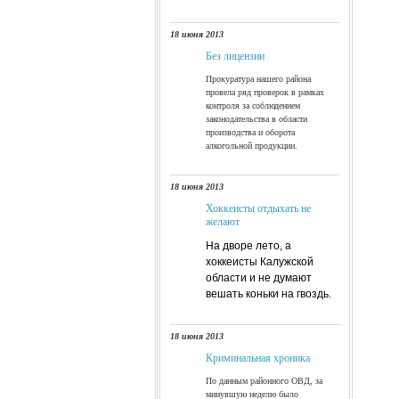
18 июня 2013
Без лицензии
Прокуратура нашего района
провела ряд проверок в рамках
контроля за соблюдением
законодательства в области
производства и оборота
алкогольной продукции.
18 июня 2013
Хоккеисты отдыхать не
желают
На дворе лето, а
хоккеисты Калужской
области и не думают
вешать коньки на гвоздь.
18 июня 2013
Криминальная хроника
По данным районного ОВД, за
минувшую неделю было