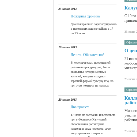
Калуж
25 июня 2013
С 19 по
Пожарная хроника
принима
Два пожара было зарегистрировано
в поселениях нашего района с 17
25 июня 
по 23 июня.
Официа
20 июня 2013
О цен
Лечить. Обязательно!
21 июня
В ходе проверки, проведенной
необосн
районной прокуратурой, были
министр
выявлены четверо местных
жителей, которые страдают
25 июня 
заразной формой туберкулеза, но
при этом лечиться не желают.
Официа
Колле
20 июня 2013
рабо
Два проекта
Министе
17 июня на заседании инвестсовета
участия
при губернаторе Калужской
работн
области была рассмотрена
концепция двух проектов: агро-
25 июня 
индустриального парка в